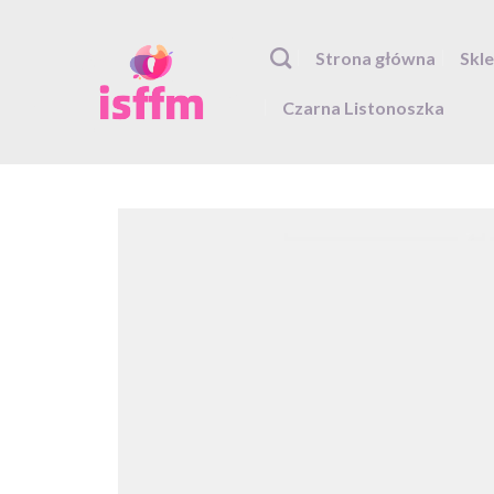
Skip
to
Strona główna
Skl
content
Czarna Listonoszka