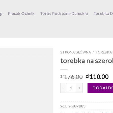
ep
Plecak Ochnik
Torby Podróżne Damskie
Torebka 
STRONA GŁÓWNA
/
TOREBKA 
torebka na szer
176.00
110.00
zł
zł
ilość torebka na szerokim pask
DODAJ D
SKU:
IS-58371895