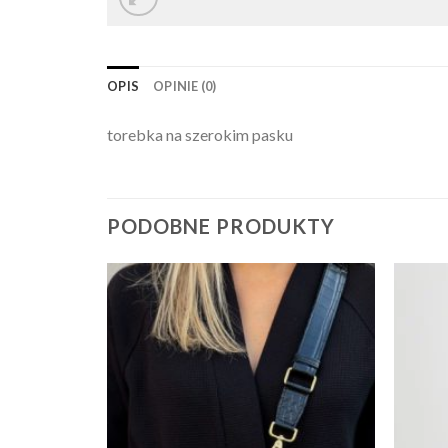
OPIS
OPINIE (0)
torebka na szerokim pasku
PODOBNE PRODUKTY