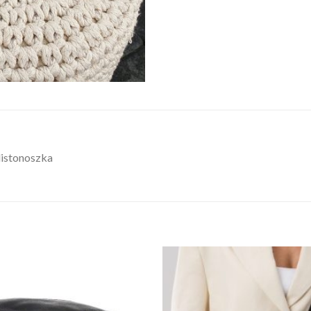
listonoszka