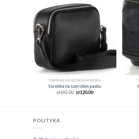
 PASKU
TOREBKA NA SZEROKIM PASKU
 pasku
torebka na szerokim pasku
00
zł
192.00
zł
120.00
POLITYKA