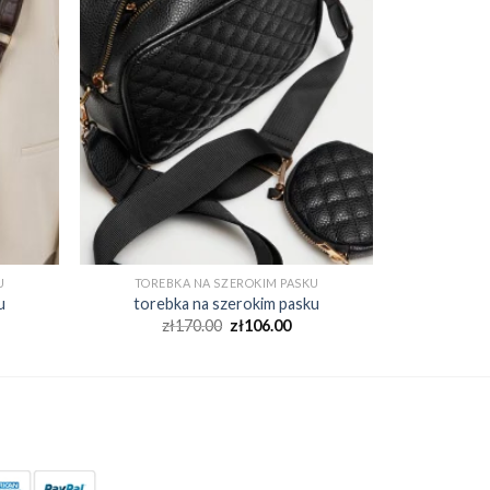
U
TOREBKA NA SZEROKIM PASKU
u
torebka na szerokim pasku
zł
170.00
zł
106.00