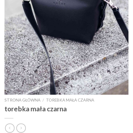
STRONA GŁÓWNA
/
TOREBKA MAŁA CZARNA
torebka mała czarna