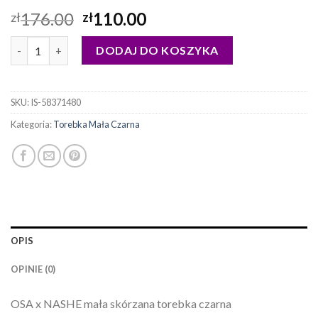
176.00
110.00
zł
zł
ilość torebka mała czarna
DODAJ DO KOSZYKA
SKU:
IS-58371480
Kategoria:
Torebka Mała Czarna
OPIS
OPINIE (0)
OSA x NASHE mała skórzana torebka czarna