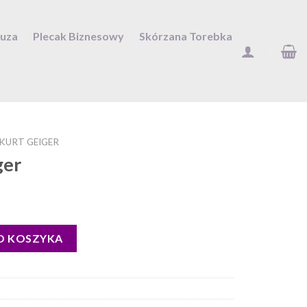
Duza
Plecak Biznesowy
Skórzana Torebka
KURT GEIGER
ger
O KOSZYKA