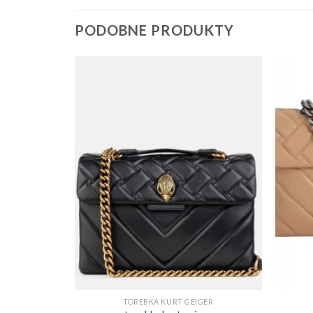
PODOBNE PRODUKTY
GER
TOREBKA KURT GEIGER