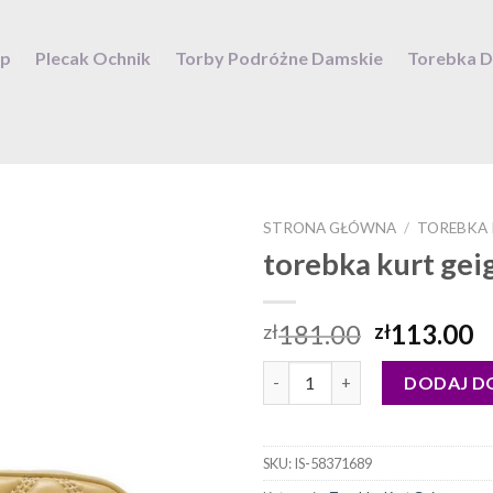
ep
Plecak Ochnik
Torby Podróżne Damskie
Torebka 
STRONA GŁÓWNA
/
TOREBKA 
torebka kurt gei
181.00
113.00
zł
zł
ilość torebka kurt geiger
DODAJ D
SKU:
IS-58371689