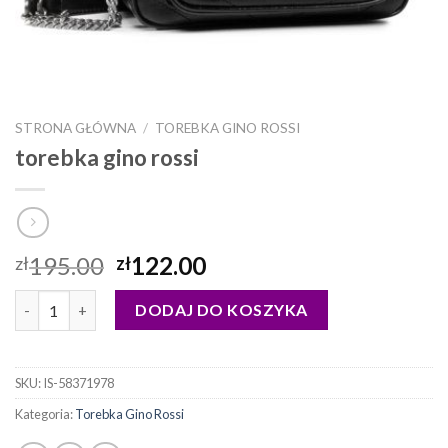
STRONA GŁÓWNA
/
TOREBKA GINO ROSSI
torebka gino rossi
195.00
122.00
zł
zł
ilość torebka gino rossi
DODAJ DO KOSZYKA
SKU:
IS-58371978
Kategoria:
Torebka Gino Rossi