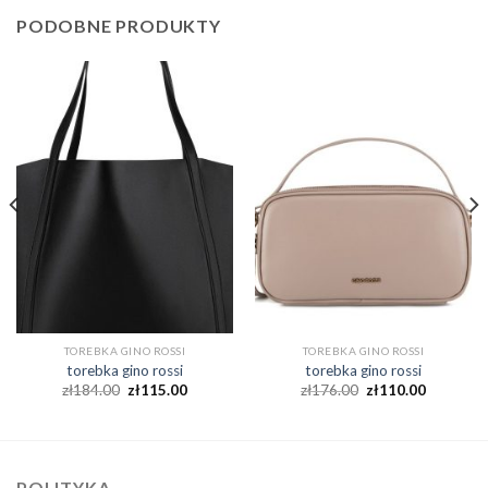
PODOBNE PRODUKTY
TOREBKA GINO ROSSI
TOREBKA GINO ROSSI
torebka gino rossi
torebka gino rossi
zł
184.00
zł
115.00
zł
176.00
zł
110.00
POLITYKA