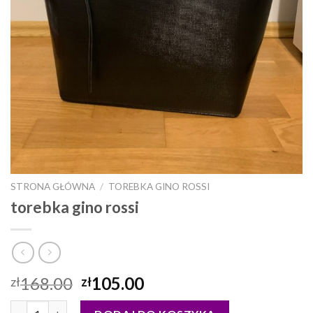
STRONA GŁÓWNA
/
TOREBKA GINO ROSSI
torebka gino rossi
168.00
105.00
zł
zł
ilość torebka gino rossi