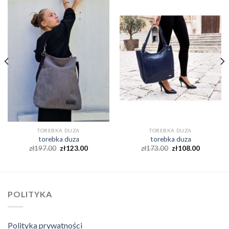
TOREBKA DUZA
TOREBKA DUZA
torebka duza
torebka duza
zł
197.00
zł
123.00
zł
173.00
zł
108.00
POLITYKA
Polityka prywatności