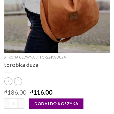
STRONA GŁÓWNA
/
TOREBKA DUZA
torebka duza
186.00
116.00
zł
zł
ilość torebka duza
DODAJ DO KOSZYKA