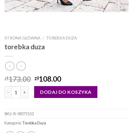
STRONA GŁÓWNA
/
TOREBKA DUZA
torebka duza
173.00
108.00
zł
zł
ilość torebka duza
DODAJ DO KOSZYKA
SKU:
IS-58371152
Kategoria:
Torebka Duza