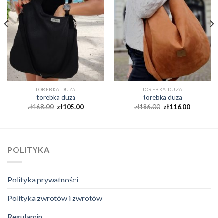
TOREBKA DUZA
TOREBKA DUZA
torebka duza
torebka duza
zł
168.00
zł
105.00
zł
186.00
zł
116.00
POLITYKA
Polityka prywatności
Polityka zwrotów i zwrotów
Regulamin