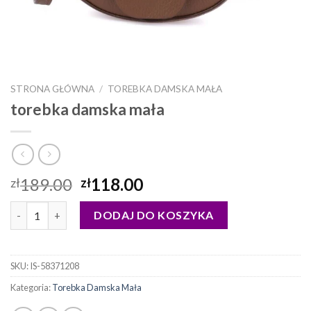
STRONA GŁÓWNA
/
TOREBKA DAMSKA MAŁA
torebka damska mała
189.00
118.00
zł
zł
ilość torebka damska mała
DODAJ DO KOSZYKA
SKU:
IS-58371208
Kategoria:
Torebka Damska Mała