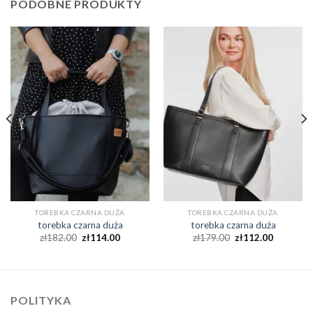
PODOBNE PRODUKTY
TOREBKA CZARNA DUŻA
TOREBKA CZARNA DUŻA
torebka czarna duża
torebka czarna duża
zł
182.00
zł
114.00
zł
179.00
zł
112.00
POLITYKA