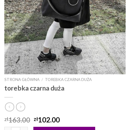
STRONA GŁÓWNA
/
TOREBKA CZARNA DUŻA
torebka czarna duża
163.00
102.00
zł
zł
ilość torebka czarna duża