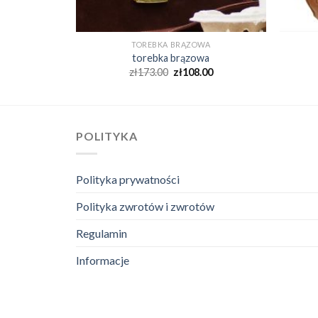
WA
TOREBKA BRĄZOWA
wa
torebka brązowa
00
zł
173.00
zł
108.00
POLITYKA
Polityka prywatności
Polityka zwrotów i zwrotów
Regulamin
Informacje