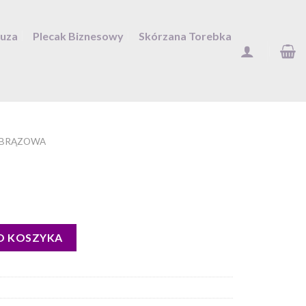
Duza
Plecak Biznesowy
Skórzana Torebka
 BRĄZOWA
O KOSZYKA