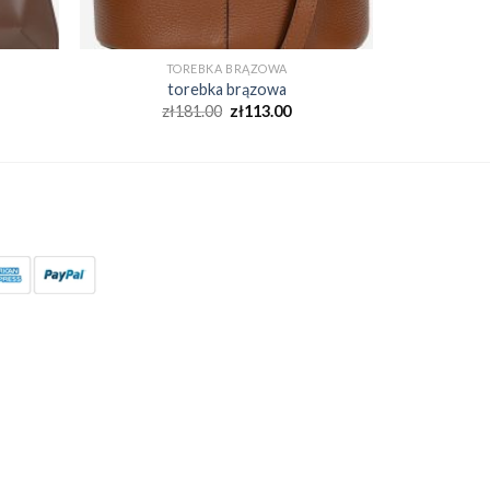
TOREBKA BRĄZOWA
torebka brązowa
zł
181.00
zł
113.00