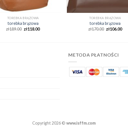
TOREBKA BRĄZOWA
TOREBKA BRĄZOWA
torebka brązowa
torebka brązowa
zł
189.00
zł
118.00
zł
170.00
zł
106.00
METODA PŁATNOŚCI
Copyright 2026 ©
www.isffm.com