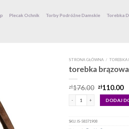
ep
Plecak Ochnik
Torby Podróżne Damskie
Torebka 
STRONA GŁÓWNA
/
TOREBKA
torebka brązowa
176.00
110.00
zł
zł
ilość torebka brązowa
DODAJ D
SKU:
IS-58371908