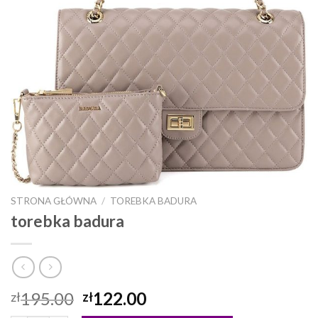
STRONA GŁÓWNA
/
TOREBKA BADURA
torebka badura
195.00
122.00
zł
zł