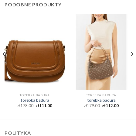
PODOBNE PRODUKTY
TOREBKA BADURA
TOREBKA BADURA
torebka badura
torebka badura
zł
178.00
zł
111.00
zł
179.00
zł
112.00
POLITYKA