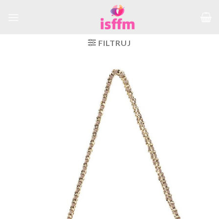
Skip
to
content
FILTRUJ