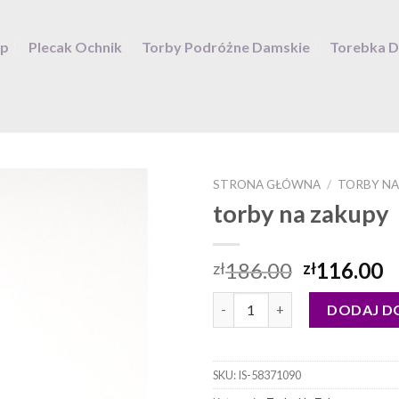
ep
Plecak Ochnik
Torby Podróżne Damskie
Torebka 
STRONA GŁÓWNA
/
TORBY NA
torby na zakupy
186.00
116.00
zł
zł
ilość torby na zakupy
DODAJ D
SKU:
IS-58371090