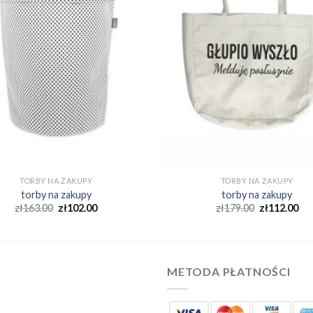
TORBY NA ZAKUPY
TORBY NA ZAKUPY
torby na zakupy
torby na zakupy
zł
163.00
zł
102.00
zł
179.00
zł
112.00
METODA PŁATNOŚCI