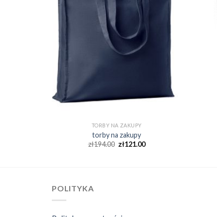
Y
TORBY NA ZAKUPY
y
torby na zakupy
00
zł
194.00
zł
121.00
POLITYKA