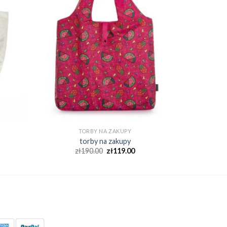
TORBY NA ZAKUPY
torby na zakupy
zł
190.00
zł
119.00