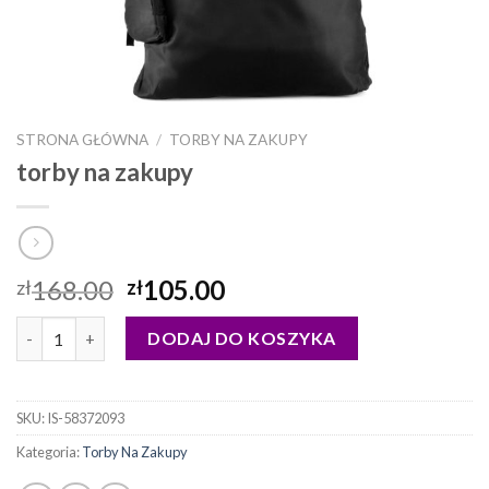
STRONA GŁÓWNA
/
TORBY NA ZAKUPY
torby na zakupy
168.00
105.00
zł
zł
ilość torby na zakupy
DODAJ DO KOSZYKA
SKU:
IS-58372093
Kategoria:
Torby Na Zakupy