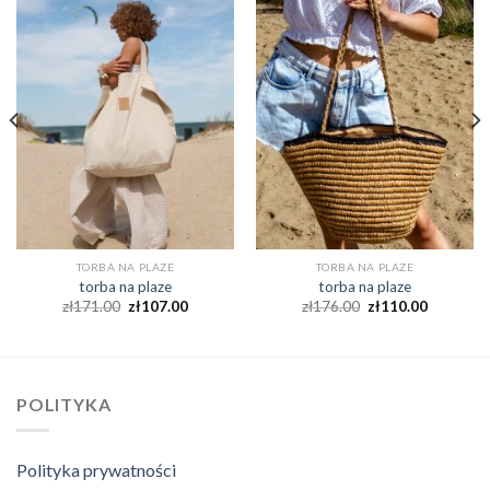
TORBA NA PLAZE
TORBA NA PLAZE
torba na plaze
torba na plaze
zł
171.00
zł
107.00
zł
176.00
zł
110.00
POLITYKA
Polityka prywatności