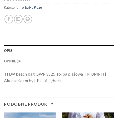
Kategoria:
Torba Na Plaze
OPIS
OPINIE (0)
TI LW beach bag GWP SS25 Torba plażowa TRIUMPH |
Akcesoria torby | JULIA Lębork
PODOBNE PRODUKTY