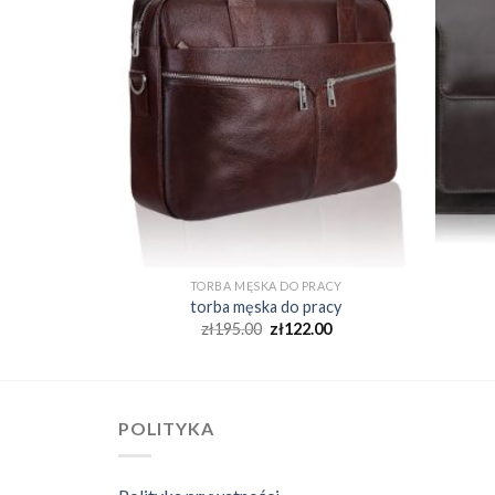
RACY
TORBA MĘSKA DO PRACY
racy
torba męska do pracy
00
zł
195.00
zł
122.00
POLITYKA