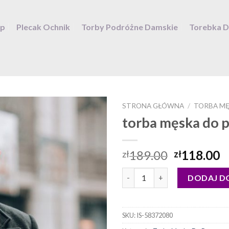
ep
Plecak Ochnik
Torby Podróżne Damskie
Torebka 
STRONA GŁÓWNA
/
TORBA MĘ
torba męska do 
189.00
118.00
zł
zł
ilość torba męska do pracy
DODAJ D
SKU:
IS-58372080