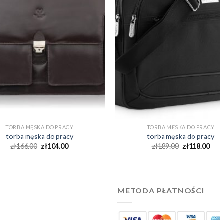
TORBA MĘSKA DO PRACY
TORBA MĘSKA DO PRACY
torba męska do pracy
torba męska do pracy
zł
166.00
zł
104.00
zł
189.00
zł
118.00
METODA PŁATNOŚCI