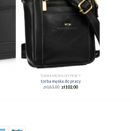
TORBA MĘSKA DO PRACY
torba męska do pracy
zł
163.00
zł
102.00