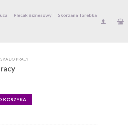
Duza
Plecak Biznesowy
Skórzana Torebka
SKA DO PRACY
pracy
O KOSZYKA