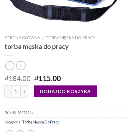
STRONA GŁÓWNA
/
TORBA MĘSKA DO PRACY
torba męska do pracy
184.00
115.00
zł
zł
ilość torba męska do pracy
DODAJ DO KOSZYKA
SKU:
IS-58371914
Kategoria:
Torba Męska Do Pracy