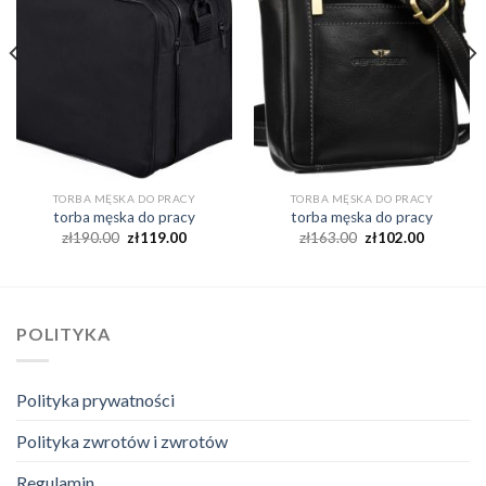
TORBA MĘSKA DO PRACY
TORBA MĘSKA DO PRACY
torba męska do pracy
torba męska do pracy
zł
190.00
zł
119.00
zł
163.00
zł
102.00
POLITYKA
Polityka prywatności
Polityka zwrotów i zwrotów
Regulamin