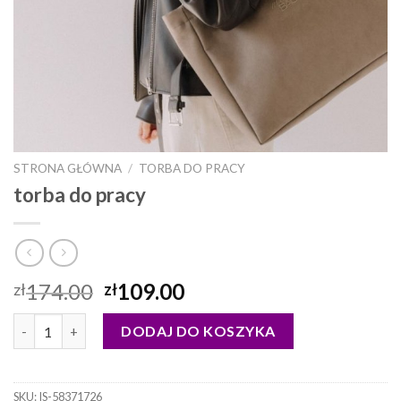
STRONA GŁÓWNA
/
TORBA DO PRACY
torba do pracy
174.00
109.00
zł
zł
ilość torba do pracy
DODAJ DO KOSZYKA
SKU:
IS-58371726