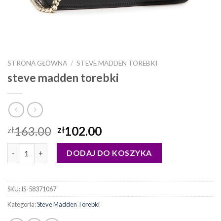
STRONA GŁÓWNA
/
STEVE MADDEN TOREBKI
steve madden torebki
163.00
102.00
zł
zł
ilość steve madden torebki
DODAJ DO KOSZYKA
SKU:
IS-58371067
Kategoria:
Steve Madden Torebki