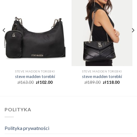
STEVE MADDEN TOREBKI
STEVE MADDEN TOREBKI
steve madden torebki
steve madden torebki
zł
163.00
zł
102.00
zł
189.00
zł
118.00
POLITYKA
Polityka prywatności