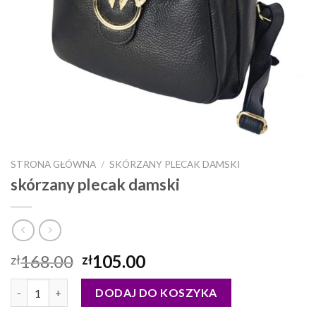
STRONA GŁÓWNA
/
SKÓRZANY PLECAK DAMSKI
skórzany plecak damski
168.00
105.00
zł
zł
ilość skórzany plecak damski
DODAJ DO KOSZYKA