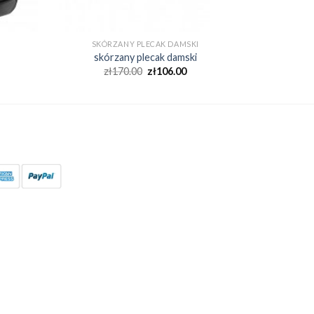
SKÓRZANY PLECAK DAMSKI
skórzany plecak damski
zł
170.00
zł
106.00