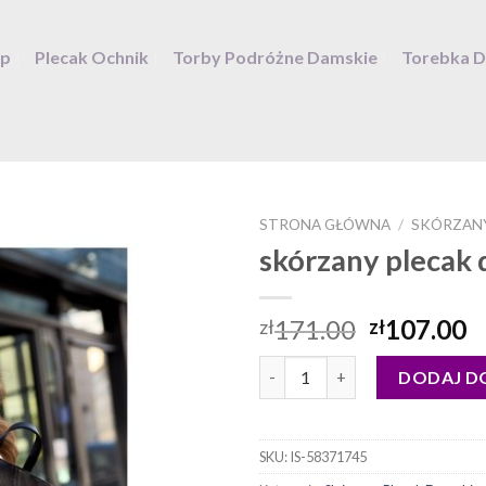
ep
Plecak Ochnik
Torby Podróżne Damskie
Torebka 
STRONA GŁÓWNA
/
SKÓRZANY
skórzany plecak
171.00
107.00
zł
zł
ilość skórzany plecak damski
DODAJ D
SKU:
IS-58371745