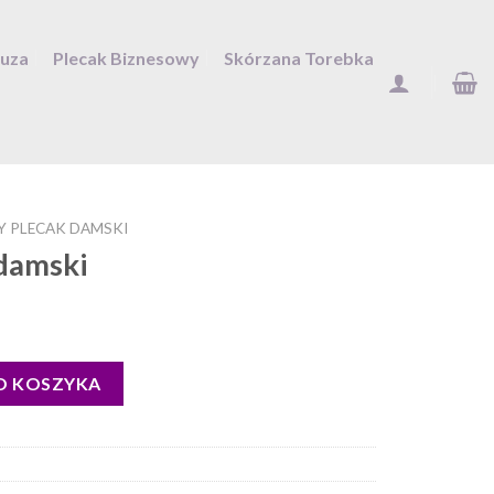
Duza
Plecak Biznesowy
Skórzana Torebka
 PLECAK DAMSKI
 damski
O KOSZYKA