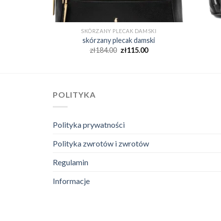
AMSKI
SKÓRZANY PLECAK DAMSKI
amski
skórzany plecak damski
00
zł
184.00
zł
115.00
POLITYKA
Polityka prywatności
Polityka zwrotów i zwrotów
Regulamin
Informacje