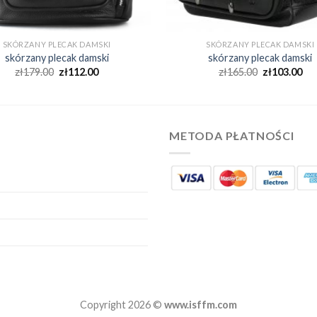
SKÓRZANY PLECAK DAMSKI
SKÓRZANY PLECAK DAMSKI
skórzany plecak damski
skórzany plecak damski
zł
179.00
zł
112.00
zł
165.00
zł
103.00
METODA PŁATNOŚCI
Copyright 2026 ©
www.isffm.com