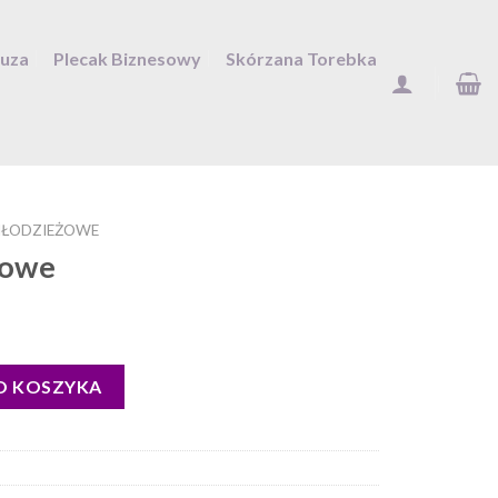
Duza
Plecak Biznesowy
Skórzana Torebka
MŁODZIEŻOWE
żowe
O KOSZYKA