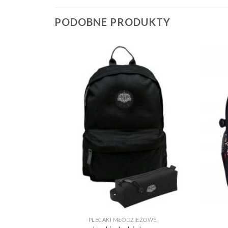
PODOBNE PRODUKTY
OWE
PLECAKI MŁODZIEŻOWE