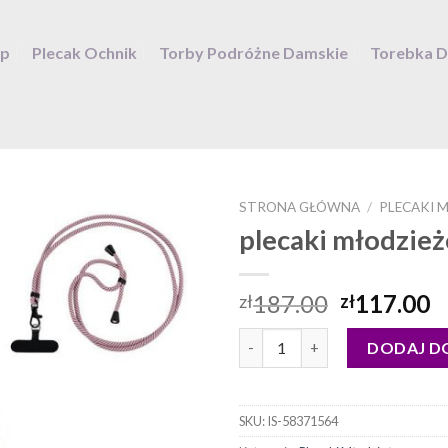
ep
Plecak Ochnik
Torby Podróżne Damskie
Torebka 
STRONA GŁÓWNA
/
PLECAKI 
plecaki młodzie
187.00
117.00
zł
zł
ilość plecaki młodzieżowe
DODAJ D
SKU:
IS-58371564