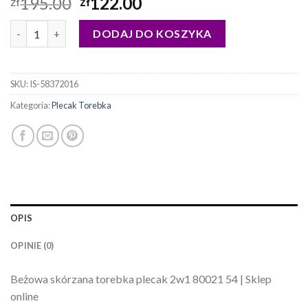
195.00
122.00
zł
zł
ilość plecak torebka
DODAJ DO KOSZYKA
SKU:
IS-58372016
Kategoria:
Plecak Torebka
OPIS
OPINIE (0)
Beżowa skórzana torebka plecak 2w1 80021 54 | Sklep
online