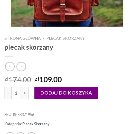
STRONA GŁÓWNA
/
PLECAK SKORZANY
plecak skorzany
174.00
109.00
zł
zł
ilość plecak skorzany
DODAJ DO KOSZYKA
SKU:
IS-58371956
Kategoria:
Plecak Skorzany