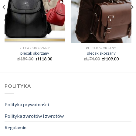
PLECAK SKORZANY
PLECAK SKORZANY
plecak skorzany
plecak skorzany
zł
189.00
zł
118.00
zł
174.00
zł
109.00
POLITYKA
Polityka prywatności
Polityka zwrotów i zwrotów
Regulamin