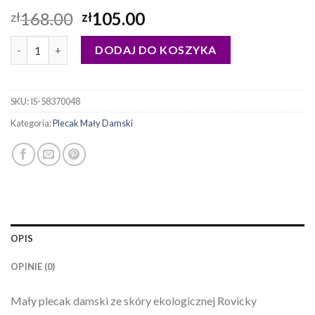
168.00
105.00
zł
zł
ilość plecak mały damski
DODAJ DO KOSZYKA
SKU:
IS-58370048
Kategoria:
Plecak Mały Damski
OPIS
OPINIE (0)
Mały plecak damski ze skóry ekologicznej Rovicky