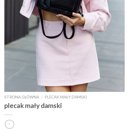
STRONA GŁÓWNA
/
PLECAK MAŁY DAMSKI
plecak mały damski