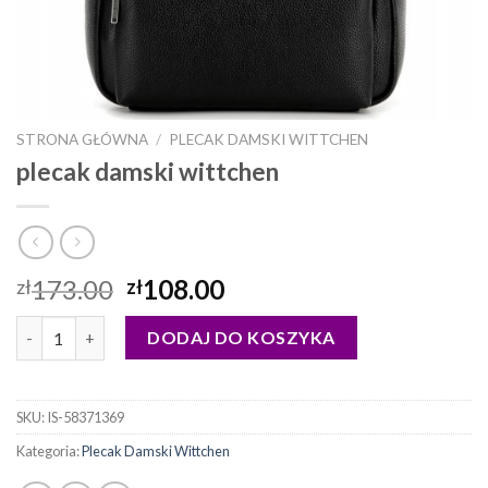
STRONA GŁÓWNA
/
PLECAK DAMSKI WITTCHEN
plecak damski wittchen
173.00
108.00
zł
zł
ilość plecak damski wittchen
DODAJ DO KOSZYKA
SKU:
IS-58371369
Kategoria:
Plecak Damski Wittchen