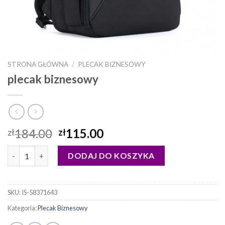
STRONA GŁÓWNA
/
PLECAK BIZNESOWY
plecak biznesowy
184.00
115.00
zł
zł
ilość plecak biznesowy
DODAJ DO KOSZYKA
SKU:
IS-58371643
Kategoria:
Plecak Biznesowy