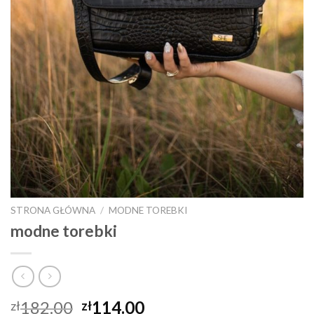
STRONA GŁÓWNA
/
MODNE TOREBKI
modne torebki
182.00
114.00
zł
zł