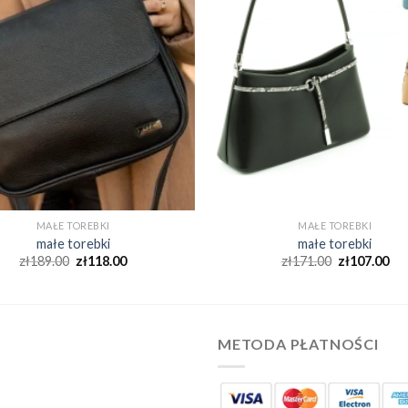
MAŁE TOREBKI
MAŁE TOREBKI
małe torebki
małe torebki
zł
189.00
zł
118.00
zł
171.00
zł
107.00
METODA PŁATNOŚCI