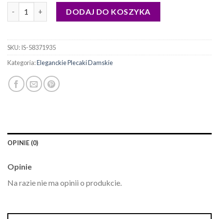
ilość eleganckie plecaki damskie
DODAJ DO KOSZYKA
SKU:
IS-58371935
Kategoria:
Eleganckie Plecaki Damskie
OPINIE (0)
Opinie
Na razie nie ma opinii o produkcie.