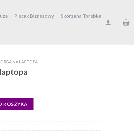
Duza
Plecak Biznesowy
Skórzana Torebka
ORBA NA LAPTOPA
 laptopa
O KOSZYKA