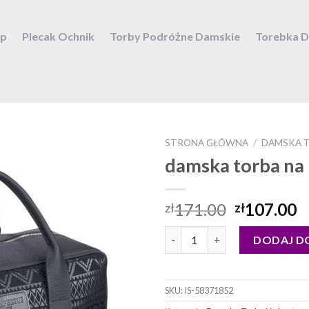
ep
Plecak Ochnik
Torby Podróżne Damskie
Torebka 
STRONA GŁÓWNA
/
DAMSKA T
damska torba na
171.00
107.00
zł
zł
ilość damska torba na laptopa
DODAJ D
SKU:
IS-58371852