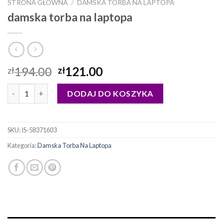
STRONA GŁÓWNA
/
DAMSKA TORBA NA LAPTOPA
damska torba na laptopa
194.00
121.00
zł
zł
ilość damska torba na laptopa
DODAJ DO KOSZYKA
SKU:
IS-58371603
Kategoria:
Damska Torba Na Laptopa