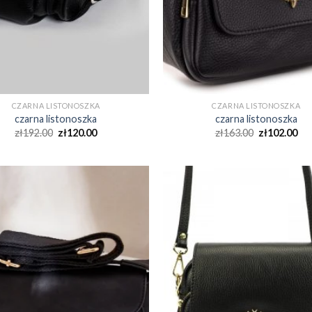
CZARNA LISTONOSZKA
CZARNA LISTONOSZKA
czarna listonoszka
czarna listonoszka
zł
192.00
zł
120.00
zł
163.00
zł
102.00