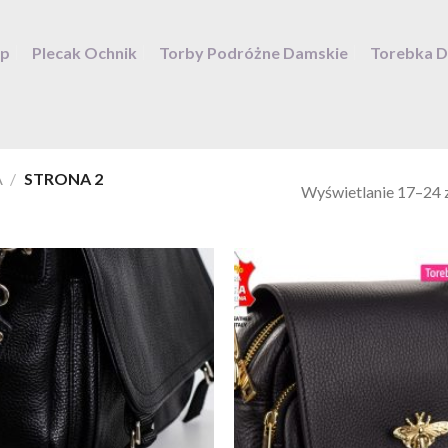
ep
Plecak Ochnik
Torby Podróżne Damskie
Torebka 
A
/
STRONA 2
Wyświetlanie 17–24 