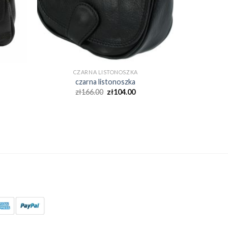
CZARNA LISTONOSZKA
czarna listonoszka
zł
166.00
zł
104.00