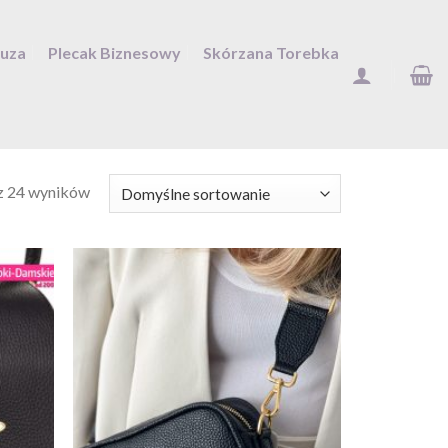
Duza
Plecak Biznesowy
Skórzana Torebka
z 24 wyników