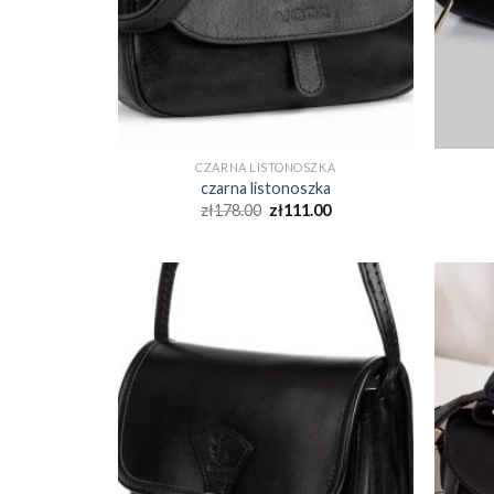
CZARNA LISTONOSZKA
czarna listonoszka
zł
178.00
zł
111.00