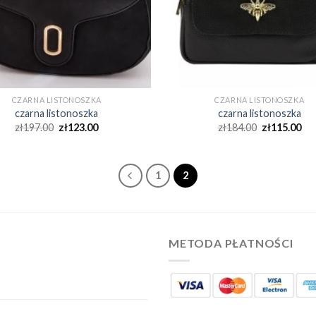
CZARNA LISTONOSZKA
CZARNA LISTONOSZKA
czarna listonoszka
czarna listonoszka
zł
197.00
zł
123.00
zł
184.00
zł
115.00
1
2
METODA PŁATNOŚCI