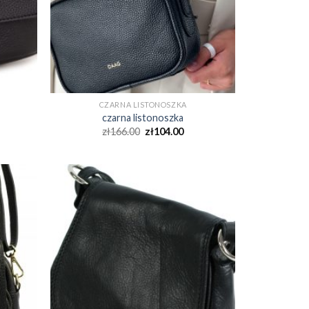
CZARNA LISTONOSZKA
czarna listonoszka
zł
166.00
zł
104.00