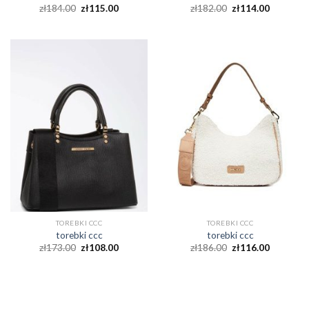
zł
184.00
zł
115.00
zł
182.00
zł
114.00
TOREBKI CCC
TOREBKI CCC
torebki ccc
torebki ccc
zł
173.00
zł
108.00
zł
186.00
zł
116.00