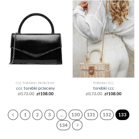
CCC TOREBKI PRZECENY
TOREBKI CCC
ccc torebki przeceny
torebki ccc
zł
173.00
zł
108.00
zł
173.00
zł
108.00
1
2
3
…
130
131
132
133
134