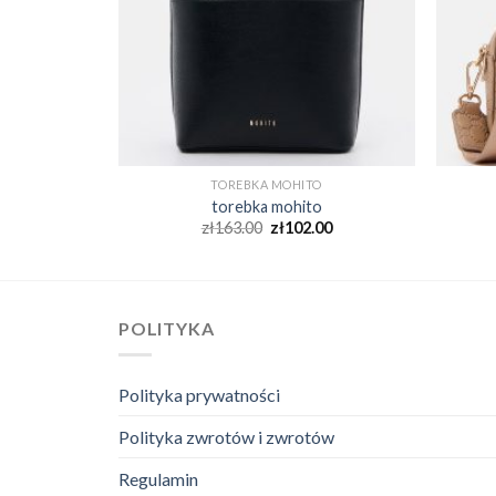
O
TOREBKA MOHITO
o
torebka mohito
00
zł
163.00
zł
102.00
POLITYKA
Polityka prywatności
Polityka zwrotów i zwrotów
Regulamin