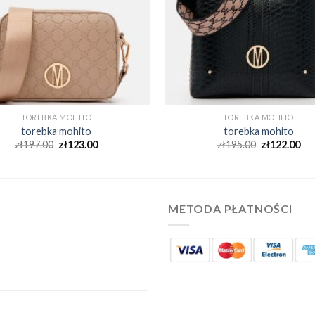
TOREBKA MOHITO
TOREBKA MOHITO
torebka mohito
torebka mohito
zł
197.00
zł
123.00
zł
195.00
zł
122.00
METODA PŁATNOŚCI