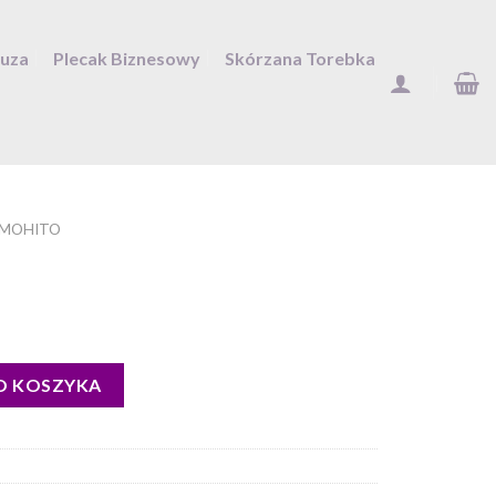
Duza
Plecak Biznesowy
Skórzana Torebka
 MOHITO
O KOSZYKA