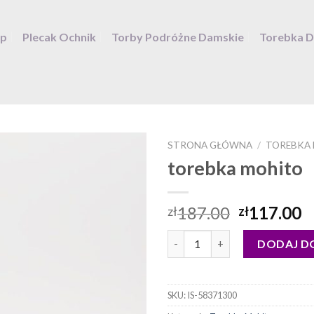
ep
Plecak Ochnik
Torby Podróżne Damskie
Torebka 
STRONA GŁÓWNA
/
TOREBKA
torebka mohito
187.00
117.00
zł
zł
ilość torebka mohito
DODAJ D
SKU:
IS-58371300