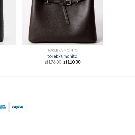
TOREBKA MOHITO
torebka mohito
zł
176.00
zł
110.00