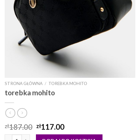
STRONA GŁÓWNA
/
TOREBKA MOHITO
torebka mohito
187.00
117.00
zł
zł
ilość torebka mohito