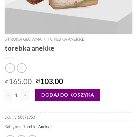
STRONA GŁÓWNA
/
TOREBKA ANEKKE
torebka anekke
165.00
103.00
zł
zł
ilość torebka anekke
DODAJ DO KOSZYKA
SKU:
IS-58371950
Kategoria:
Torebka Anekke