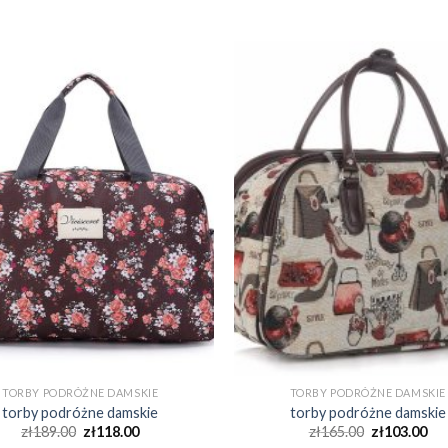
TORBY PODRÓŻNE DAMSKIE
TORBY PODRÓŻNE DAMSKIE
torby podróżne damskie
torby podróżne damskie
zł
189.00
zł
118.00
zł
165.00
zł
103.00