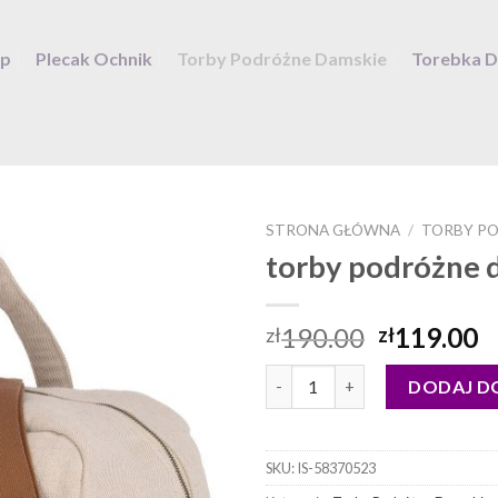
ep
Plecak Ochnik
Torby Podróżne Damskie
Torebka 
STRONA GŁÓWNA
/
TORBY PO
torby podróżne 
190.00
119.00
zł
zł
ilość torby podróżne damskie
DODAJ D
SKU:
IS-58370523