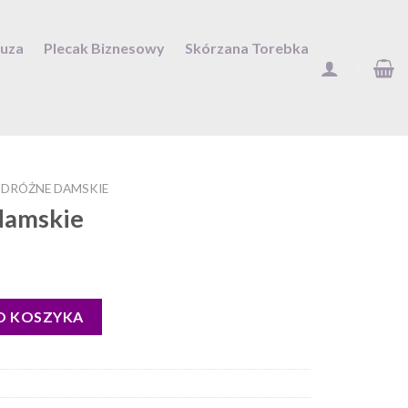
Duza
Plecak Biznesowy
Skórzana Torebka
DRÓŻNE DAMSKIE
damskie
O KOSZYKA