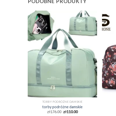
PODOBNE PRODUKTY
MSKIE
TORBY PODRÓŻNE DAMSKIE
mskie
torby podróżne damskie
00
zł
176.00
zł
110.00