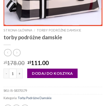
STRONA GŁÓWNA
/
TORBY PODRÓŻNE DAMSKIE
torby podróżne damskie
178.00
111.00
zł
zł
ilość torby podróżne damskie
DODAJ DO KOSZYKA
SKU:
IS-58370179
Kategoria:
Torby Podróżne Damskie