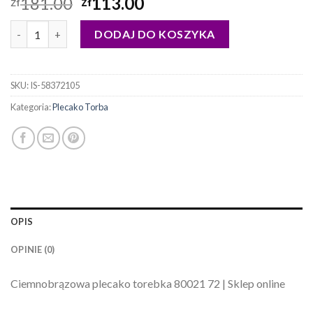
181.00
113.00
zł
zł
ilość plecako torba
DODAJ DO KOSZYKA
SKU:
IS-58372105
Kategoria:
Plecako Torba
OPIS
OPINIE (0)
Ciemnobrązowa plecako torebka 80021 72 | Sklep online