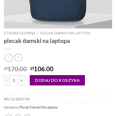
STRONA GŁÓWNA
/
PLECAK DAMSKI NA LAPTOPA
plecak damski na laptopa
170.00
106.00
zł
zł
ilość plecak damski na laptopa
DODAJ DO KOSZYKA
SKU:
IS-58371796
Kategoria:
Plecak Damski Na Laptopa