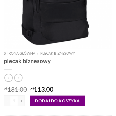
STRONA GŁÓWNA
/
PLECAK BIZNESOWY
plecak biznesowy
181.00
113.00
zł
zł
ilość plecak biznesowy
DODAJ DO KOSZYKA