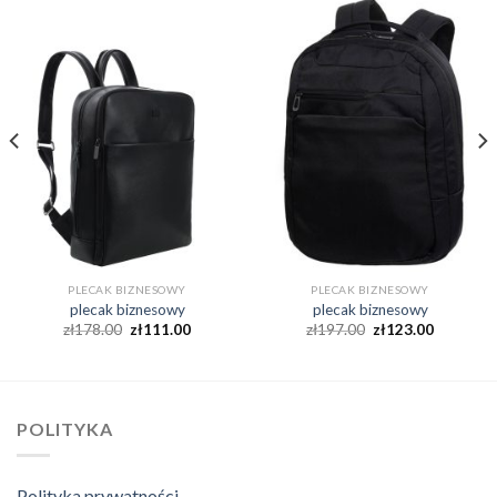
PLECAK BIZNESOWY
PLECAK BIZNESOWY
plecak biznesowy
plecak biznesowy
zł
178.00
zł
111.00
zł
197.00
zł
123.00
POLITYKA
Polityka prywatności