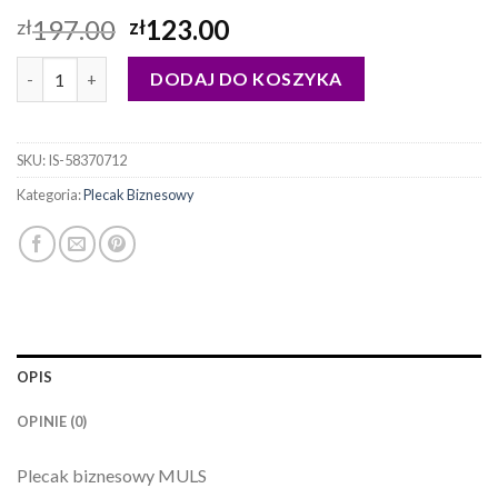
197.00
123.00
zł
zł
ilość plecak biznesowy
DODAJ DO KOSZYKA
SKU:
IS-58370712
Kategoria:
Plecak Biznesowy
OPIS
OPINIE (0)
Plecak biznesowy MULS