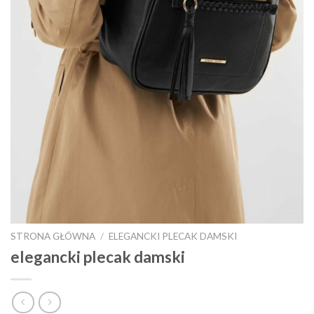
STRONA GŁÓWNA
/
ELEGANCKI PLECAK DAMSKI
elegancki plecak damski