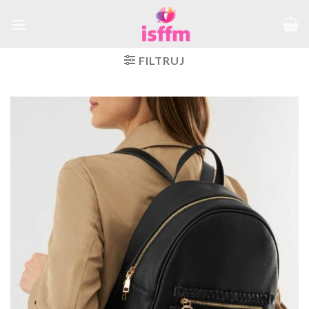
Skip
to
content
FILTRUJ