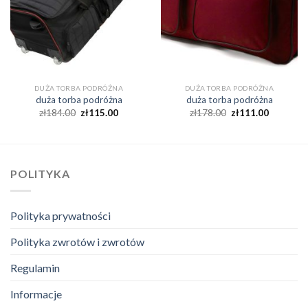
DUŻA TORBA PODRÓŻNA
DUŻA TORBA PODRÓŻNA
duża torba podróżna
duża torba podróżna
zł
184.00
zł
115.00
zł
178.00
zł
111.00
POLITYKA
Polityka prywatności
Polityka zwrotów i zwrotów
Regulamin
Informacje