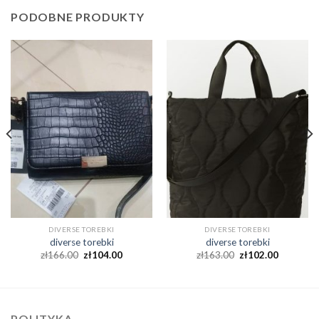
PODOBNE PRODUKTY
DIVERSE TOREBKI
DIVERSE TOREBKI
diverse torebki
diverse torebki
zł
166.00
zł
104.00
zł
163.00
zł
102.00
POLITYKA