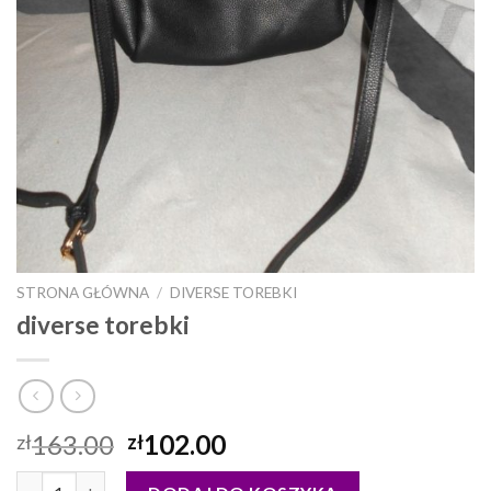
STRONA GŁÓWNA
/
DIVERSE TOREBKI
diverse torebki
163.00
102.00
zł
zł
ilość diverse torebki