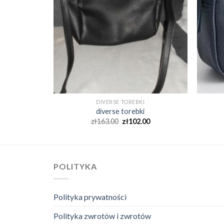
I
DIVERSE TOREBKI
i
diverse torebki
00
zł
163.00
zł
102.00
POLITYKA
Polityka prywatności
Polityka zwrotów i zwrotów