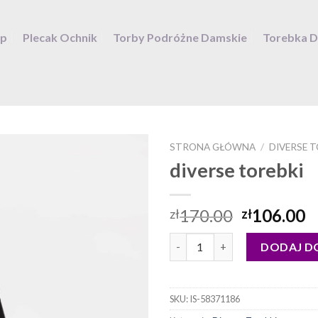
ep
Plecak Ochnik
Torby Podróżne Damskie
Torebka 
STRONA GŁÓWNA
/
DIVERSE 
diverse torebki
170.00
106.00
zł
zł
ilość diverse torebki
DODAJ D
SKU:
IS-58371186