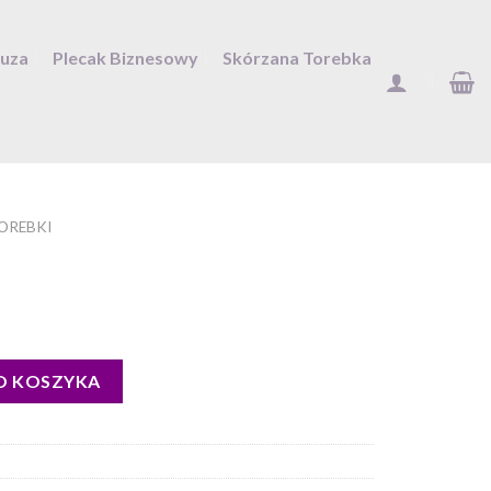
Duza
Plecak Biznesowy
Skórzana Torebka
TOREBKI
O KOSZYKA