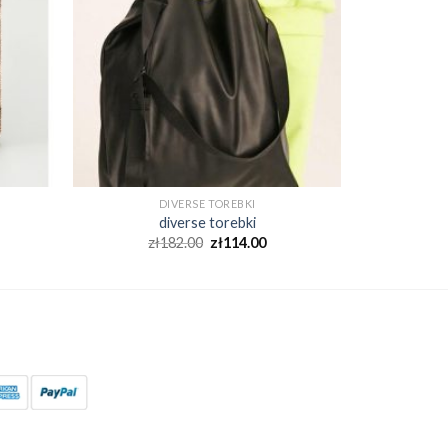
DIVERSE TOREBKI
diverse torebki
zł
182.00
zł
114.00