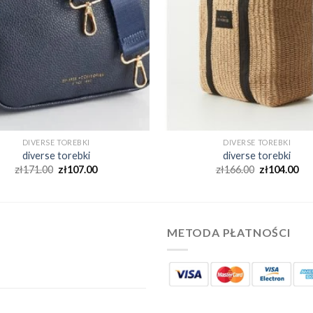
DIVERSE TOREBKI
DIVERSE TOREBKI
diverse torebki
diverse torebki
zł
171.00
zł
107.00
zł
166.00
zł
104.00
METODA PŁATNOŚCI