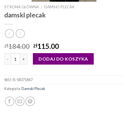
STRONA GŁÓWNA
/
DAMSKI PLECAK
damski plecak
184.00
115.00
zł
zł
ilość damski plecak
DODAJ DO KOSZYKA
SKU:
IS-58371867
Kategoria:
Damski Plecak